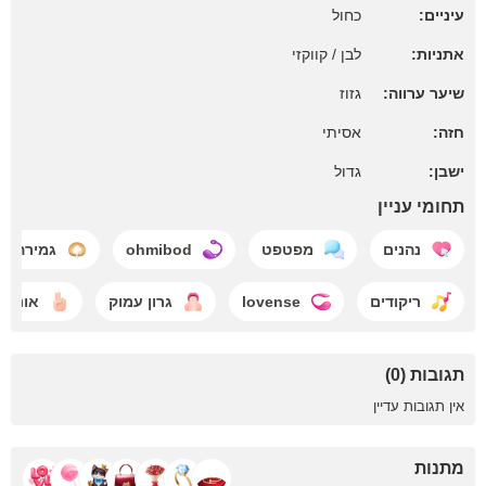
עיניים:
כחול
אתניות:
לבן / קווקזי
שיער ערווה:
גזוז
חזה:
אסיתי
ישבן:
גדול
תחומי עניין
נהנים
מפטפט
ohmibod
גמירה
ריקודים
lovense
גרון עמוק
אוננו
תגובות (0)
אין תגובות עדיין
מתנות