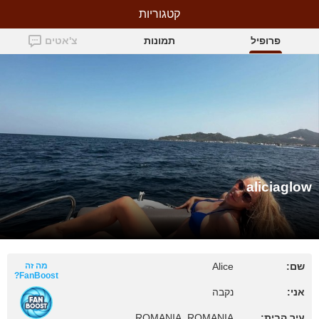
קטגוריות
aliciaglow
פרופיל
תמונות
צ'אטים
aliciaglow
שם:
Alice
מה זה
FanBoost?
אני:
נקבה
עיר הבית:
ROMANIA, ROMANIA