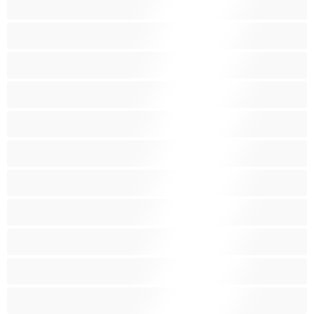
בנות לבנות
בנות ממכללה
בני נוער 18‏+
ג'ינג'י
הודית
הכי טובות לפרטי
כוכבות פורנו
כוס מגולח
כוס שעירי
לטינית