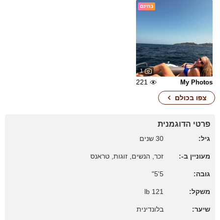
בחינם
1
221
My Photos
צפו בכולם
פרטי הדוגמנית
גיל:
30 שנים
מעוניין ב-:
זכר, הנשים, זוגות, טראנס
גובה:
5'5"
משקל:
121 lb
שיער:
בלונדינית